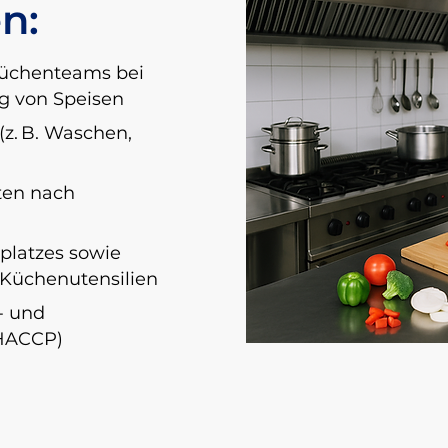
n:
Küchenteams bei
ng von Speisen
(z. B. Waschen,
ten nach
platzes sowie
 Küchenutensilien
- und
(HACCP)